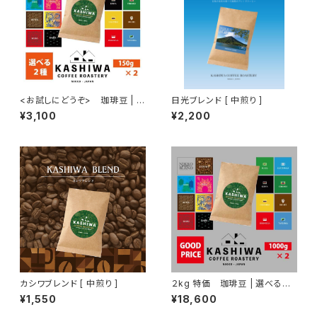
<お試しにどうぞ> 珈琲豆 | 選
日光ブレンド [ 中煎り ]
べる２種 150g ×2
¥3,100
¥2,200
カシワブレンド [ 中煎り ]
２kg 特価 珈琲豆 | 選べる２
種セット 1kg ×2
¥1,550
¥18,600