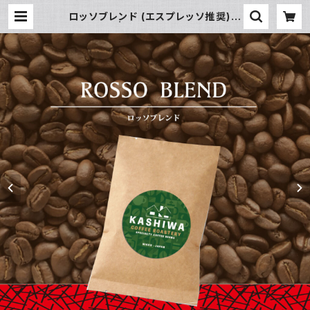
ロッソブレンド (エスプレッソ推奨)
[ 深煎り ] | KASHIWA COFFEE R
OASTERY -NIKKO-