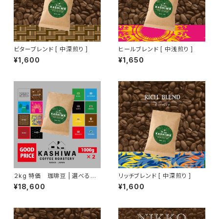
ビターブレンド [ 中深煎り ]
ヒールブレンド [ 中浅煎り ]
¥1,600
¥1,650
２kg 特価 珈琲豆 | 選べる２
リッチブレンド [ 中深煎り ]
種セット 1kg ×2
¥18,600
¥1,600