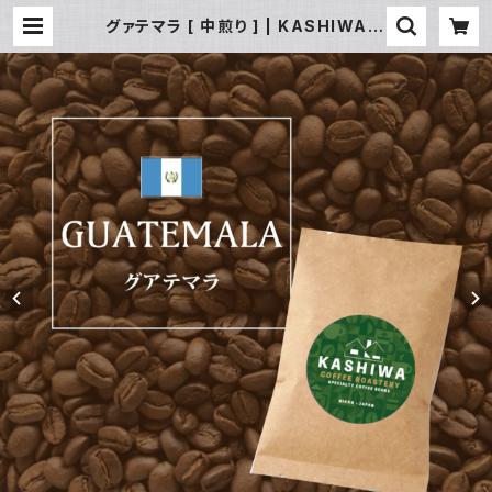
グァテマラ [ 中煎り ] | KASHIWA C
OFFEE ROASTERY -NIKKO-