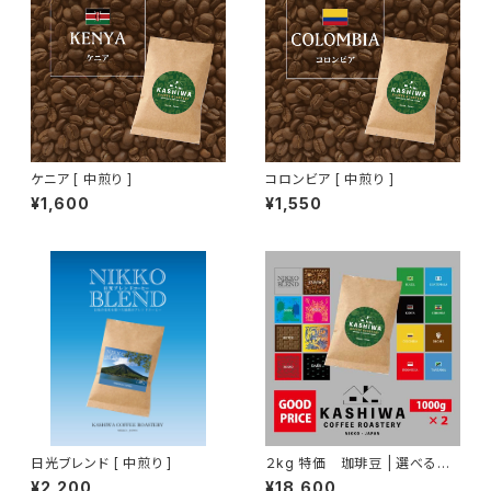
ケニア [ 中煎り ]
コロンビア [ 中煎り ]
¥1,600
¥1,550
日光ブレンド [ 中煎り ]
２kg 特価 珈琲豆 | 選べる２
種セット 1kg ×2
¥2,200
¥18,600