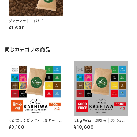
グァテマラ [ 中煎り ]
¥1,600
同じカテゴリの商品
<お試しにどうぞ> 珈琲豆 | 選
２kg 特価 珈琲豆 | 選べる２
べる２種 150g ×2
種セット 1kg ×2
¥3,100
¥18,600