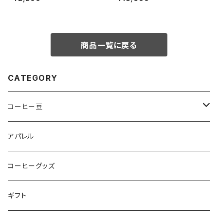
商品一覧に戻る
CATEGORY
コーヒー豆
オリジナルブレンド
アパレル
シングルオリジン
コーヒーグッズ
ドリップバッグ
ギフト