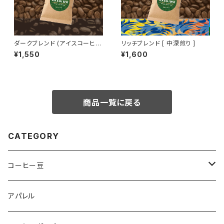
ダークブレンド (アイスコーヒー
リッチブレンド [ 中深煎り ]
推奨) [ 極深煎り ]
¥1,550
¥1,600
商品一覧に戻る
CATEGORY
コーヒー豆
オリジナルブレンド
アパレル