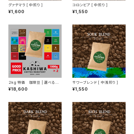
グァテマラ [ 中煎り ]
コロンビア [ 中煎り ]
¥1,600
¥1,550
２kg 特価 珈琲豆 | 選べる２
サワーブレンド [ 中浅煎り ]
種セット 1kg ×2
¥18,600
¥1,550