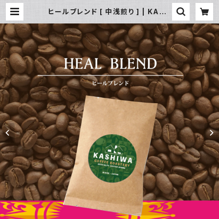
ヒールブレンド [ 中浅煎り ] | KASH
IWA COFFEE ROASTERY -NIKK
O-