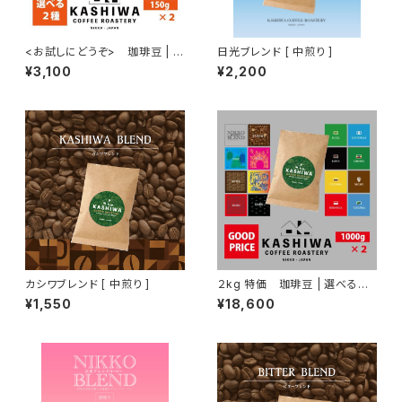
<お試しにどうぞ> 珈琲豆 | 選
日光ブレンド [ 中煎り ]
べる２種 150g ×2
¥3,100
¥2,200
カシワブレンド [ 中煎り ]
２kg 特価 珈琲豆 | 選べる２
種セット 1kg ×2
¥1,550
¥18,600