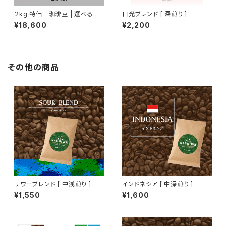
２kg 特価 珈琲豆 | 選べる２
日光ブレンド [ 深煎り ]
種セット 1kg ×2
¥18,600
¥2,200
その他の商品
サワーブレンド [ 中浅煎り ]
インドネシア [ 中深煎り ]
¥1,550
¥1,600