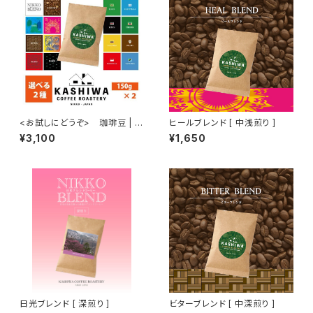
<お試しにどうぞ> 珈琲豆 | 選
ヒールブレンド [ 中浅煎り ]
べる２種 150g ×2
¥3,100
¥1,650
日光ブレンド [ 深煎り ]
ビターブレンド [ 中深煎り ]