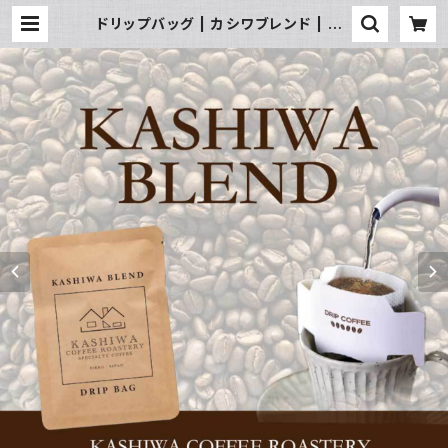
ドリップバッグ | カシワブレンド | KA
SHIWA COFFEE ROASTERY -NI
KKO-